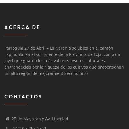
ACERCA DE
Parroquia 27 de Abril – La Naranja se ubica en el cantón
Espíndola, en el sur oriente de la Provincia de Loja, como un
joyel que guarda los más valiosos tesoros culturales,
engrandecida por la riqueza de los cultivos que proporcionan
un alto reglón de mejoramiento ecónomico
CONTACTOS
25 de Mayo s/n y Av. Libertad
(+593) 7 302 5760