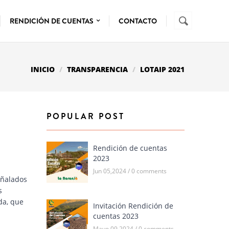
Buscar
FORMUL
RENDICIÓN DE CUENTAS
CONTACTO
DE
BÚSQUE
INICIO
TRANSPARENCIA
LOTAIP 2021
POPULAR POST
Rendición de cuentas
2023
Jun 05,2024 / 0 comments
eñalados
s
da, que
Invitación Rendición de
cuentas 2023
Mayo 09,2024 / 0 comments