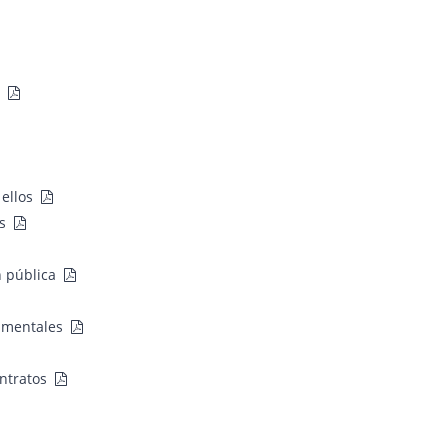
s
 ellos
es
n pública
namentales
ntratos