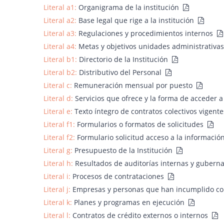
Literal a1:
Organigrama de la institución
Literal a2:
Base legal que rige a la institución
Literal a3:
Regulaciones y procedimientos internos
Literal a4:
Metas y objetivos unidades administrativa
Literal b1:
Directorio de la Institución
Literal b2:
Distributivo del Personal
Literal c:
Remuneración mensual por puesto
Literal d:
Servicios que ofrece y la forma de acceder a
Literal e:
Texto íntegro de contratos colectivos vigent
Literal f1:
Formularios o formatos de solicitudes
Literal f2:
Formulario solicitud acceso a la informació
Literal g:
Presupuesto de la Institución
Literal h:
Resultados de auditorías internas y guber
Literal i:
Procesos de contrataciones
Literal j:
Empresas y personas que han incumplido co
Literal k:
Planes y programas en ejecución
Literal l:
Contratos de crédito externos o internos