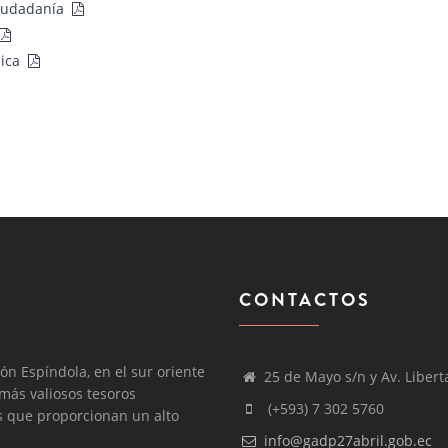
ciudadanía
lica
CONTACTOS
ón Espíndola, en el sur oriente
25 de Mayo s/n y Av. Libert
 más valiosos tesoros
(+593) 7 302 5760
os que proporcionan un alto
info@gadp27abril.gob.ec