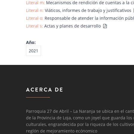
Literal m:
Mecanismos de rendición de cuentas a la 
Literal n:
Viáticos, informes de trabajo y justificativos
Literal o:
Responsable de atender la información púb
Literal s:
Actas y planes de desarrollo
Año:
2021
ACERCA DE
Parroquia 27 de Abril – La Naranja se ubica en el cant
de la Provincia de Loja, como un joyel que guarda los
culturales, engrandecida por la riqueza de los cultiv
reglón de mejoramiento ecónomico