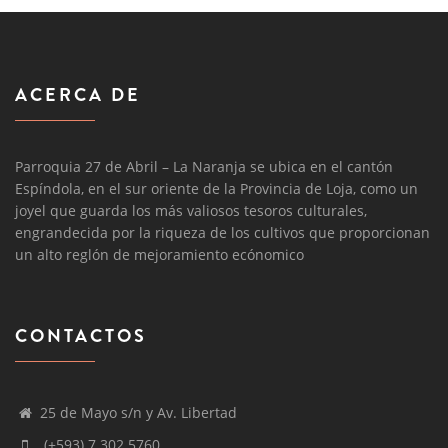
ACERCA DE
Parroquia 27 de Abril – La Naranja se ubica en el cantón
Espíndola, en el sur oriente de la Provincia de Loja, como un
joyel que guarda los más valiosos tesoros culturales,
engrandecida por la riqueza de los cultivos que proporcionan
un alto reglón de mejoramiento ecónomico
CONTACTOS
25 de Mayo s/n y Av. Libertad
(+593) 7 302 5760