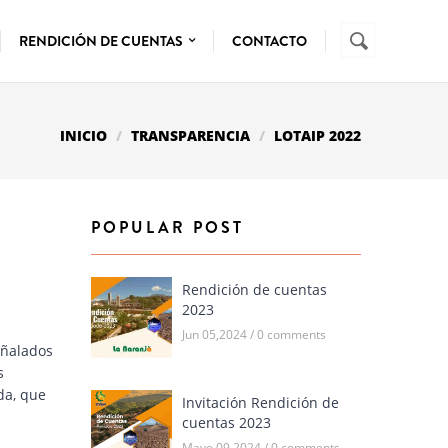
Buscar
FORMUL
RENDICIÓN DE CUENTAS
CONTACTO
DE
BÚSQUE
INICIO
TRANSPARENCIA
LOTAIP 2022
POPULAR POST
Rendición de cuentas
2023
Jun 05,2024 / 0 comments
eñalados
s
da, que
Invitación Rendición de
cuentas 2023
Mayo 09,2024 / 0 comments