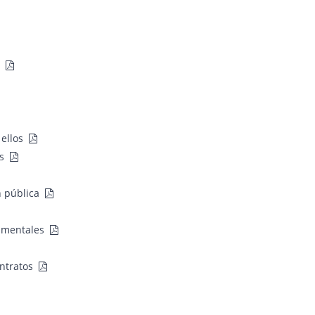
s
 ellos
es
n pública
namentales
ntratos