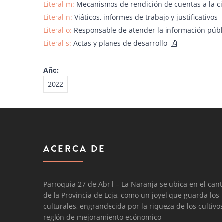
Literal m:
Mecanismos de rendición de cuentas a la 
Literal n:
Viáticos, informes de trabajo y justificativos
Literal o:
Responsable de atender la información púb
Literal s:
Actas y planes de desarrollo
Año:
2022
ACERCA DE
Parroquia 27 de Abril – La Naranja se ubica en el cant
de la Provincia de Loja, como un joyel que guarda los
culturales, engrandecida por la riqueza de los cultiv
reglón de mejoramiento ecónomico