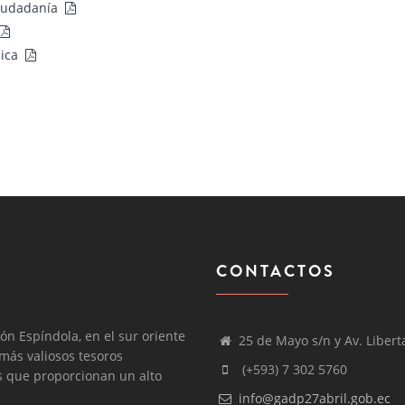
ciudadanía
lica
CONTACTOS
ón Espíndola, en el sur oriente
25 de Mayo s/n y Av. Libert
 más valiosos tesoros
(+593) 7 302 5760
os que proporcionan un alto
info@gadp27abril.gob.ec