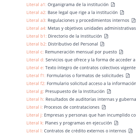
Literal a1:
Organigrama de la institución
Literal a2:
Base legal que rige a la institución
Literal a3:
Regulaciones y procedimientos internos
Literal a4:
Metas y objetivos unidades administrativa
Literal b1:
Directorio de la Institución
Literal b2:
Distributivo del Personal
Literal c:
Remuneración mensual por puesto
Literal d:
Servicios que ofrece y la forma de acceder a
Literal e:
Texto íntegro de contratos colectivos vigent
Literal f1:
Formularios o formatos de solicitudes
Literal f2:
Formulario solicitud acceso a la informació
Literal g:
Presupuesto de la Institución
Literal h:
Resultados de auditorías internas y guber
Literal i:
Procesos de contrataciones
Literal j:
Empresas y personas que han incumplido co
Literal k:
Planes y programas en ejecución
Literal l:
Contratos de crédito externos o internos