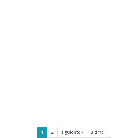
1
2
siguiente ›
última »