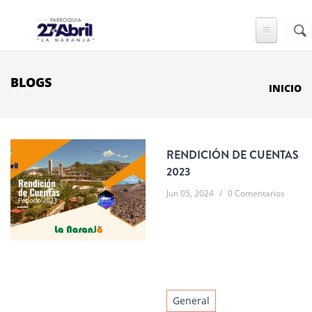
Pasar al contenido principal
Busc
FO
DE
BÚ
BLOGS
INICIO
RENDICIÓN DE CUENTAS
2023
Jun 05, 2024
/
0 Comentarios
General