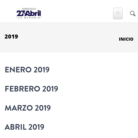
Pasar al contenido principal
Busc
FO
DE
BÚ
2019
INICIO
ENERO 2019
FEBRERO 2019
MARZO 2019
ABRIL 2019