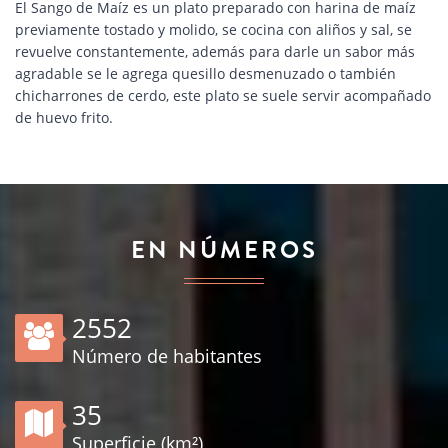
El Sango de Maíz es un plato preparado con harina de maíz
previamente tostado y molido, se cocina con aliños y sal, se
revuelve constantemente, además para darle un sabor más
agradable se le agrega quesillo desmenuzado o también
chicharrones de cerdo, este plato se suele servir acompañado
de huevo frito.
EN NÚMEROS
3000
Número de habitantes
41
Superficie (km²)