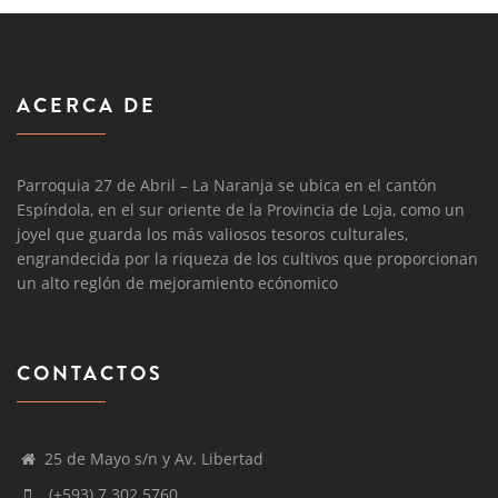
ACERCA DE
Parroquia 27 de Abril – La Naranja se ubica en el cantón
Espíndola, en el sur oriente de la Provincia de Loja, como un
joyel que guarda los más valiosos tesoros culturales,
engrandecida por la riqueza de los cultivos que proporcionan
un alto reglón de mejoramiento ecónomico
CONTACTOS
25 de Mayo s/n y Av. Libertad
(+593) 7 302 5760