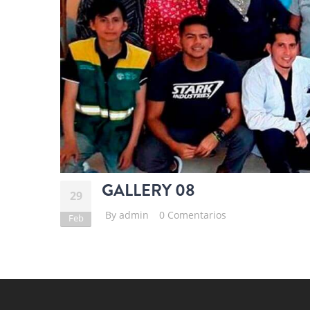
GALLERY 08
29
By
admin
0 Comentarios
Feb