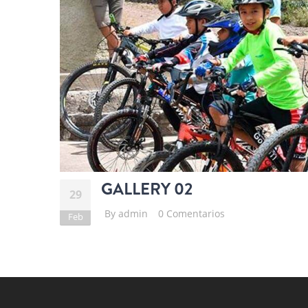
GALLERY 02
29
By
admin
0 Comentarios
Feb