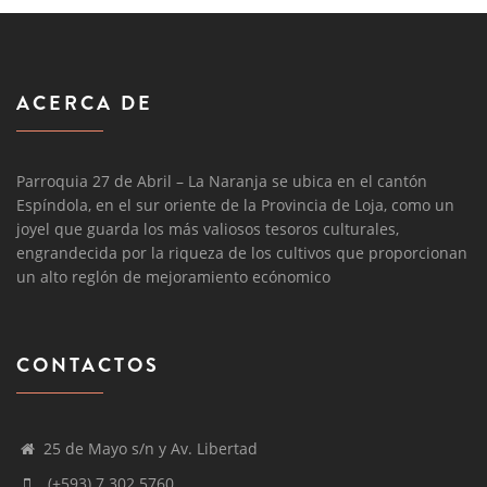
ACERCA DE
Parroquia 27 de Abril – La Naranja se ubica en el cantón
Espíndola, en el sur oriente de la Provincia de Loja, como un
joyel que guarda los más valiosos tesoros culturales,
engrandecida por la riqueza de los cultivos que proporcionan
un alto reglón de mejoramiento ecónomico
CONTACTOS
25 de Mayo s/n y Av. Libertad
(+593) 7 302 5760