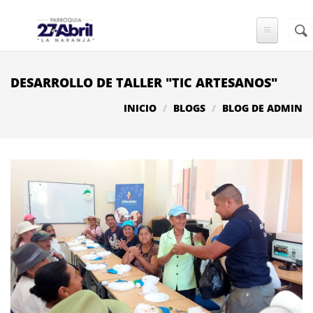
Pasar al contenido principal
Busc
FO
DE
BÚ
DESARROLLO DE TALLER "TIC ARTESANOS"
INICIO
BLOGS
BLOG DE ADMIN