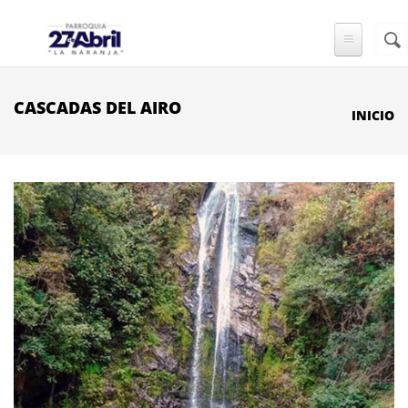
Pasar al contenido principal
Busc
FO
DE
BÚ
CASCADAS DEL AIRO
INICIO